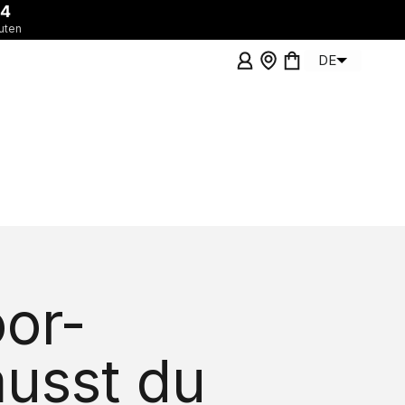
4
uten
Anmelden
Showrooms
Warenkorb
DE
or-
musst du