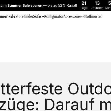
21
13
5
zt im Summer Sale sparen
— bis zu 52% Rabatt
Tage
Stunden
Min
mer Sale
Store finder
Sofas
Konfigurator
Accessoires
Stoffmuster
tterfeste Outdo
züge: Darauf 