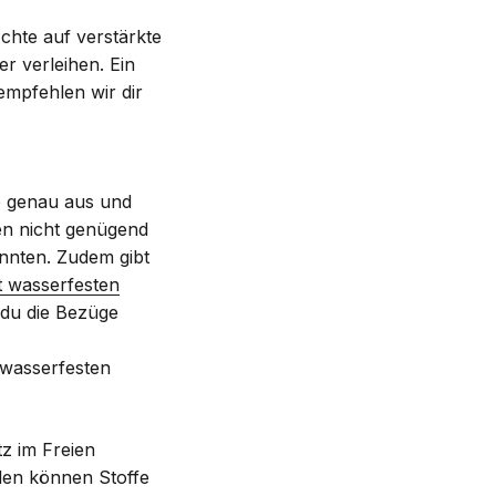
Achte auf verstärkte
r verleihen. Ein
empfehlen wir dir
ie genau aus und
en nicht genügend
nnten. Zudem gibt
t wasserfesten
 du die Bezüge
 wasserfesten
tz im Freien
hlen können Stoffe