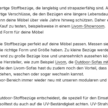
rtige Stoffbezüge, die langlebig und strapazierfähig sind. 
ige Verschlüsse, die den Bezügen eine längere Lebensdaue
ann deine Möbel über viele Jahre hinweg schützen. Daher 
auf zu testen, beispielsweise in einem
Livom-Showroom
.
d Form für deine Möbel
 die Stoffbezüge perfekt auf deine Möbel passen. Messen s
die richtige Form und Größe haben. Zu kleine Bezüge werd
rend zu große Bezüge lose und unansehnlich aussehen kö
te Hersteller, wie zum Beispiel
Livom
, die
Outdoor-Sofas mi
Bei den Livom-Sofas hast du zudem noch den Vorteil, dass
ziehen, waschen oder sogar wechseln kannst.
oor-Bereich immer wieder neu mit unseren modularen und
tdoor-Stoffbezüge entscheidest, die speziell für den Einsa
solltest du auch auf die UV-Beständigkeit achten. UV-Stra