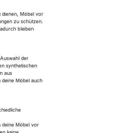
zu dienen, Möbel vor
ungen zu schützen.
Dadurch bleiben
e Auswahl der
gen synthetischen
on aus
m deine Möbel auch
chiedliche
n deine Möbel vor
en keine