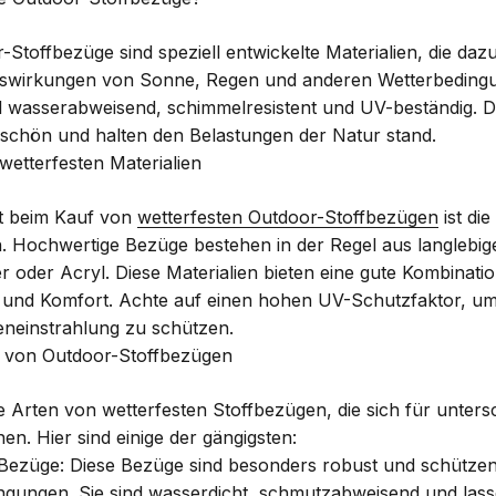
-Stoffbezüge sind speziell entwickelte Materialien, die da
uswirkungen von Sonne, Regen und anderen Wetterbeding
el wasserabweisend, schimmelresistent und UV-beständig. 
 schön und halten den Belastungen der Natur stand.
etterfesten Materialien
kt beim Kauf von
wetterfesten Outdoor-Stoffbezügen
ist di
en. Hochwertige Bezüge bestehen in der Regel aus langlebi
r oder Acryl. Diese Materialien bieten eine gute Kombinati
t und Komfort. Achte auf einen hohen UV-Schutzfaktor, u
eneinstrahlung zu schützen.
n von Outdoor-Stoffbezügen
e Arten von wetterfesten Stoffbezügen, die sich für unters
en. Hier sind einige der gängigsten:
-Bezüge: Diese Bezüge sind besonders robust und schütze
ingungen. Sie sind wasserdicht, schmutzabweisend und lass