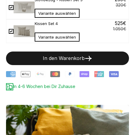
Regulärer
320€
Variante auswählen
Angebot
525€
Kissen Set 4
Regulärer 
1.050€
Variante auswählen
In den Warenkorb
In 4-6 Wochen bei Dir Zuhause