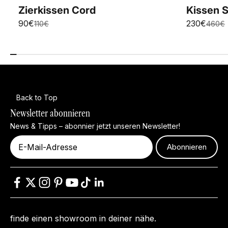
Zierkissen Cord
Kissen S
Angebot
90€
Angebot
230€
Regulärer Preis
110€
Regulä
460€
Back to Top
Newsletter abonnieren
News & Tipps – abonnier jetzt unseren Newsletter!
finde einen showroom in deiner nähe.