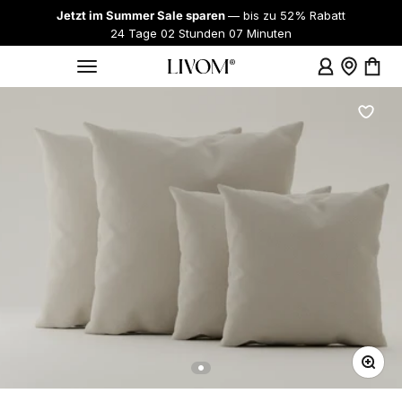
Zum Inhalt springen
Jetzt im Summer Sale sparen
— bis zu 52% Rabatt
24 Tage 02 Stunden 07 Minuten
Anmelden
Showroo
Ware
Menü
Livom
Bild ve