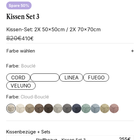
Spare 50%
Kissen Set 3
Kissen-Set: 2X 50x50cm / 2X 70x70cm
Regulärer Preis
820€
Angebot
410€
Farbe wählen
Farbe:
Bouclé
CORD
BOUCLÉ
LINEA
FUEGO
VELUNO
Farbe:
Cloud-Bouclé
Kissenbezüge + Sets
Angebot
255€
Stoffbezug - Kissen Set 3